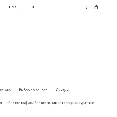
ENG
ENG
ITA
ITA
ржанию
Выбор по основе
Скидки
но без стекла) или без всего, так как торцы аккуратные,