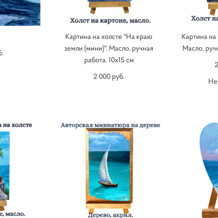
Картина на холсте "На краю
Картина на 
земли (мини)". Масло, ручная
Масло, ручн
б.
работа. 10х15 см
2
2 000 pуб.
Не