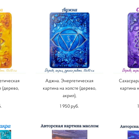
етическая
Аджна. Энергетическая
Сахасрара
е (дерево,
картина на холсте (дерево,
картина н
акрил),
.
1 950 pуб.