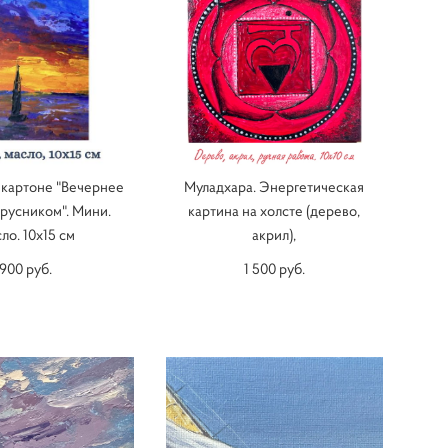
 картоне "Вечернее
Муладхара. Энергетическая
арусником". Мини.
картина на холсте (дерево,
ло. 10х15 см
акрил),
900 pуб.
1 500 pуб.