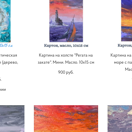
тическая
Картина на холсте "Регата на
Картина на
е (дерево,
закате". Мини. Масло. 10х15 см
море с п
Мас
900 pуб.
.
чии