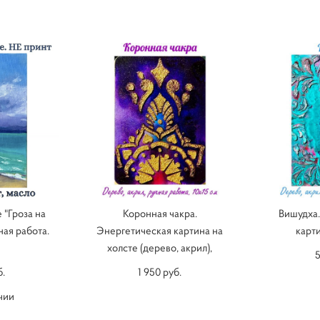
 "Гроза на
Коронная чакра.
Вишудха.
ная работа.
Энергетическая картина на
карт
м
холсте (дерево, акрил),
5
б.
1 950 pуб.
чии