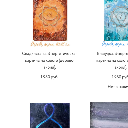
Свадхистана. Энергетическая
Вишудха. Энерге
картина на холсте (дерево,
картина на холст
акрил),
акрил),
1 950 pуб.
1 950 pуб
Нет в нали