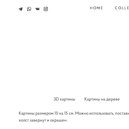
HOME
HOME
COLL
COLL
3D картины
Картины на дереве
Картины размером 10 на 15 см. Можно использовать, постави
холст завернут и окрашен.