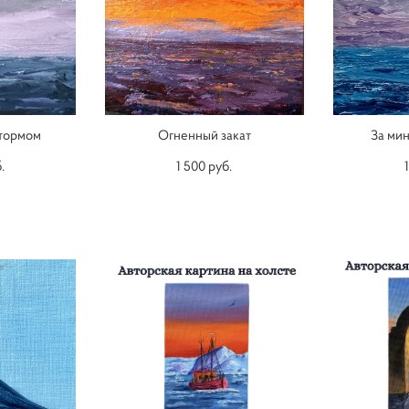
штормом
Огненный закат
За ми
.
1 500 pуб.