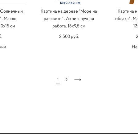
 "Солнечный
Картина на дереве "Море на
Картина н
 . Масло,
рассвете" . Акрил, ручная
облака" . М
10х15 см
работа. 15х9,5 см
13
б.
2 500 pуб.
2
чии
Не
1
2