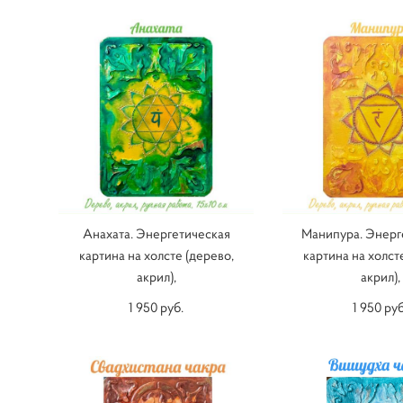
Анахата. Энергетическая
Манипура. Энерг
картина на холсте (дерево,
картина на холст
акрил),
акрил),
1 950 pуб.
1 950 pуб