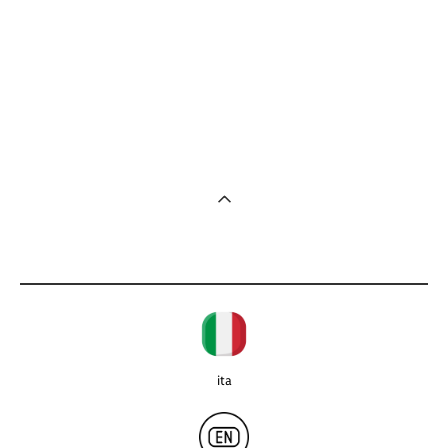
закат, закат море, купить картину маслом, купить картину
недорого, небольшая картина, недорогая картина, картина на
стол, миниатюра, картина на холсте недороголом, купить
картину недорого, небольшая картина, недорогая картина,
картина на стол, миниатюра, картина на холсте недорого
ita