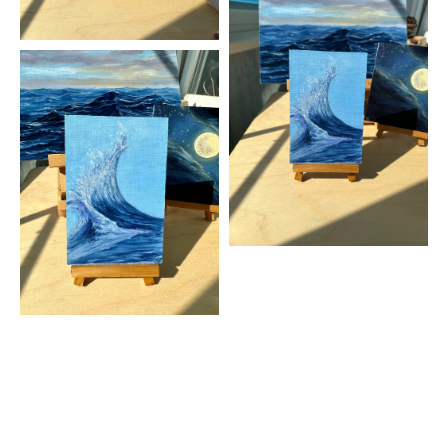
Картина море, картина на холсте яхта, картина парусник,
Eugenia Вah, картина волны, картина регата, картина от
художника, картина маслом, картина Италия, картина облака,
художник Евгения Бах, морская тематика, морской пейзаж
картина, картина шторм, картина маяк, картина яхта, картина